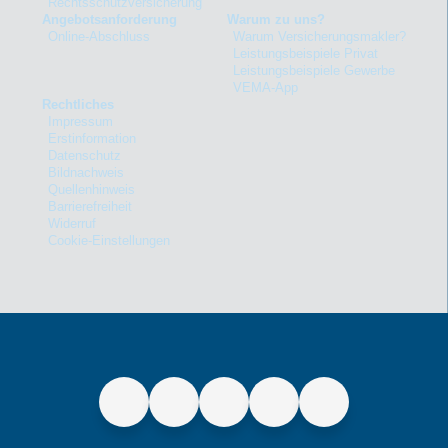
Rechtsschutzversicherung
Angebotsanforderung
Warum zu uns?
Online-Abschluss
Warum Versicherungsmakler?
Leistungsbeispiele Privat
Leistungsbeispiele Gewerbe
VEMA-App
Rechtliches
Impressum
Erstinformation
Datenschutz
Bildnachweis
Quellenhinweis
Barrierefreiheit
Widerruf
Cookie-Einstellungen