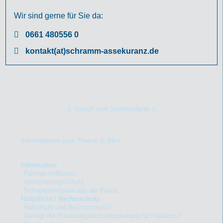
Wir sind gerne für Sie da:
0661 480556 0
kontakt(at)schramm-assekuranz.de
zurück zum Seitenanfang
Informationen zum Thema: E-Bike
Information
Fahrrad-Vollkasko
Versicherungsschutz
Schadenbeispiele aus der Praxis
Haftpflicht / Rechtsschutz
Haftpflicht und Rechtsschutz?
Genügt die Privathaftpflichtversicherung für Pedelecs?