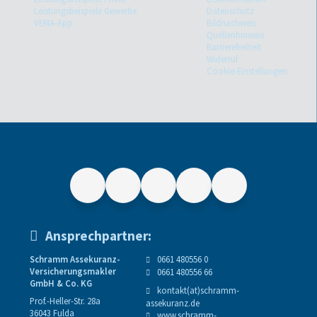
Leistungsbeispiele Gewerbe
Datenschutz
VEMA-App
Bildnachweis
Quellenhinweis
Barrierefreiheit
Widerruf
Cookie-Einstellungen
Ansprechpartner:
Schramm Assekuranz-
0661 480556 0
Versicherungsmakler
0661 480556 66
GmbH & Co. KG
kontakt(at)schramm-
Prof.-Heller-Str. 28a
assekuranz.de
36043 Fulda
www.schramm-