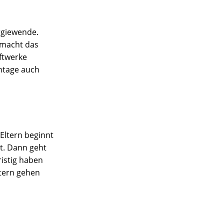
ergiewende.
 macht das
ftwerke
ntage auch
 Eltern beginnt
t. Dann geht
ristig haben
ltern gehen