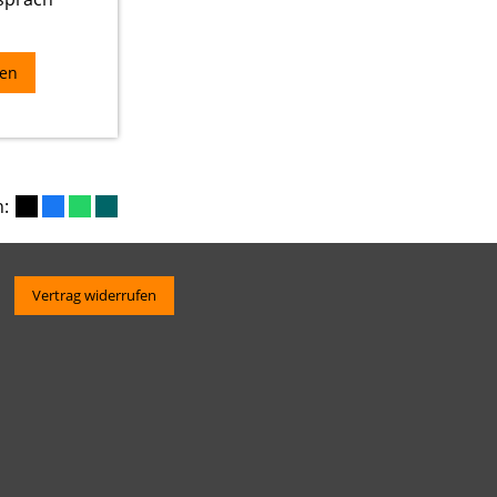
n:
Vertrag widerrufen
ler GmbH & Co. KG