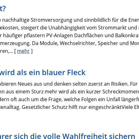
t?
ne nachhaltige Stromversorgung und sinnbildlich für die En
iekosten, steigert die Unabhängigkeit vom Strommarkt und
r häufiger pflastern PV-Anlagen Dachflächen und Balkonkra
romerzeugung. Da Module, Wechselrichter, Speicher und Mo
en,...
[
mehr
]
ird als ein blauer Fleck
obieren Neues aus und denken selten zuerst an Risiken. Für
n aus einem Sturz mehr wird als ein kurzer Schreckmomen
rn oft auch um die Frage, welche Folgen ein Unfall längerf
enalltag. Gesetzlicher Schutz hilft nur eingeschränktViele E
er sich die volle Wahlfreiheit sichern