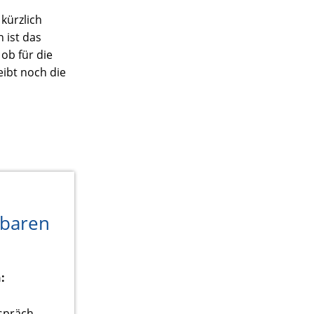
kürzlich
 ist das
 ob für die
eibt noch die
nbaren
:
spräch