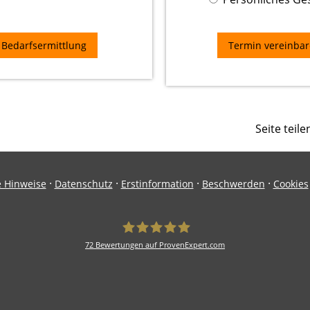
Bedarfsermittlung
Seite teile
·
·
·
·
e Hinweise
Datenschutz
Erstinformation
Beschwerden
Cookies
72
Bewertungen auf ProvenExpert.com
Schramm Assekuranz Versicherungsmak